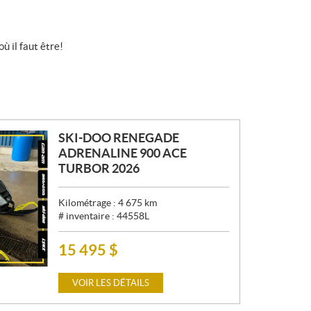
où il faut être!
SKI-DOO RENEGADE
ADRENALINE 900 ACE
TURBOR 2026
Kilométrage :
4 675
km
# inventaire :
44558L
15 495
$
P
R
I
VOIR LES DÉTAILS
X