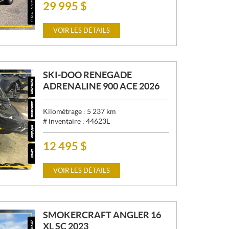
29 995
$
P
R
I
VOIR LES DÉTAILS
X
:
SKI-DOO RENEGADE
ADRENALINE 900 ACE 2026
Kilométrage :
5 237
km
# inventaire :
44623L
12 495
$
P
R
I
VOIR LES DÉTAILS
X
:
SMOKERCRAFT ANGLER 16
XL SC 2023