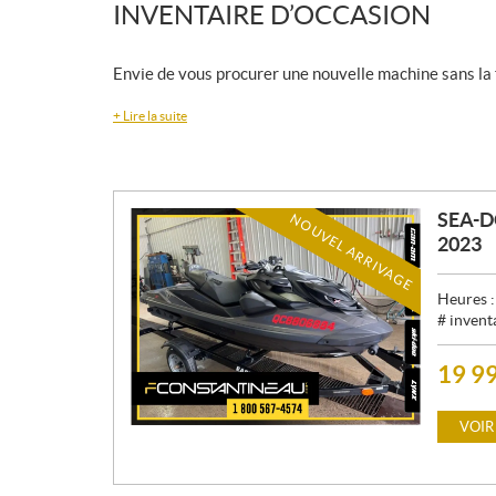
INVENTAIRE D’OCCASION
Envie de vous procurer une nouvelle machine sans la
+
Lire la suite
SEA-D
NOUVEL ARRIVAGE
2023
Heures 
# invent
19 9
P
R
I
VOIR
X
: