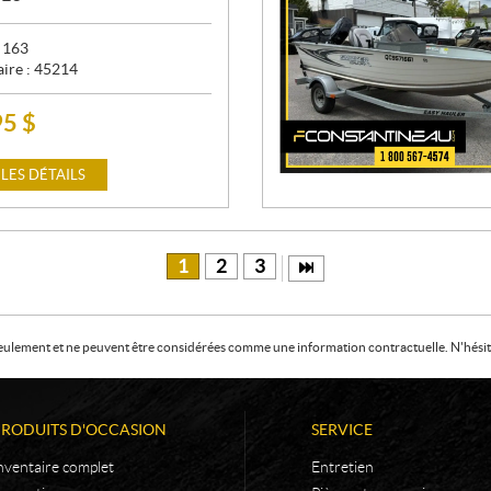
:
163
aire :
45214
95
$
 LES DÉTAILS
1
2
3
f seulement et ne peuvent être considérées comme une information contractuelle. N'hésite
PRODUITS D'OCCASION
SERVICE
nventaire complet
Entretien