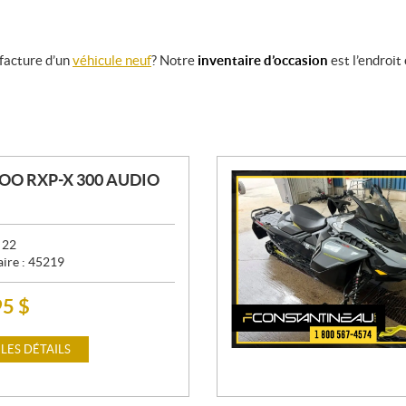
 facture d’un
véhicule neuf
? Notre
inventaire d’occasion
est l’endroit 
OO RXP-X 300 AUDIO
:
22
aire :
45219
95
$
 LES DÉTAILS