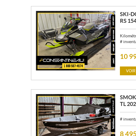
SKI-
RS 154
Kilométr
# invent
10 9
P
R
I
VOIR
X
:
SMOK
TL 20
# invent
8 49
P