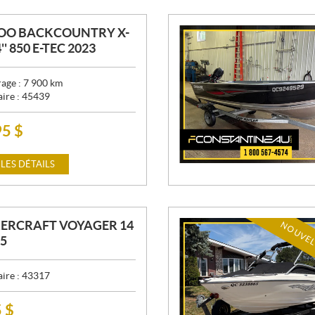
DOO BACKCOUNTRY X-
'' 850 E-TEC 2023
age :
7 900
km
aire :
45439
95
$
 LES DÉTAILS
ERCRAFT VOYAGER 14
NOUVEL
25
aire :
43317
5
$