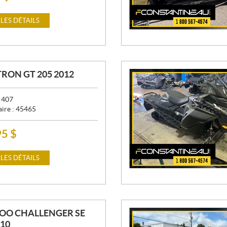
 LES DÉTAILS
RON GT 205 2012
:
407
aire :
45465
95
$
 LES DÉTAILS
OO CHALLENGER SE
010