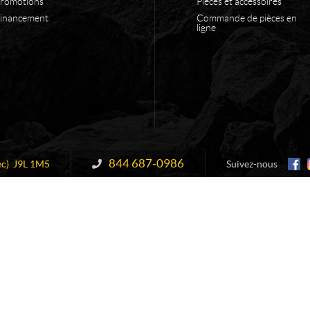
romotions
Pièces et accessoires
inancement
Commande de pièces en
ligne
844 687-0986
Information :
c)
J9L 1M5
Suivez-nous