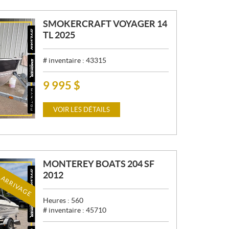
:
SMOKERCRAFT VOYAGER 14
TL 2025
# inventaire :
43315
9 995
$
P
R
I
VOIR LES DÉTAILS
X
:
MONTEREY BOATS 204 SF
 ARRIVAGE
2012
Heures :
560
# inventaire :
45710