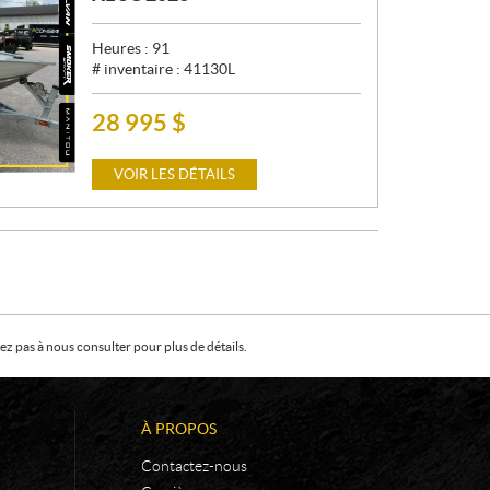
Heures :
91
# inventaire :
41130L
28 995
$
P
R
I
VOIR LES DÉTAILS
X
:
z pas à nous consulter pour plus de détails.
À PROPOS
Contactez-nous