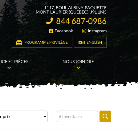
1117, BOUL ALBINY-PAQUETTE
MONT-LAURIER
(QUÉBEC)
J9L 1M5
844 687-0986
INFORMATION :
Facebook
Instagram
SUIVEZ-NOUS
PROGRAMME PRIVILÈGE
ENGLISH
ICE ET PIÈCES
NOUS JOINDRE
Inventaire
CHERCHER